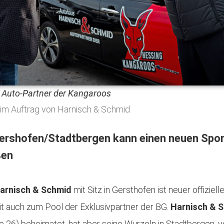
 Auto-Partner der Kangaroos
, im Auftrag von Harnisch & Schmid
tershofen/Stadtbergen kann einen neuen Spon
ßen
arnisch & Schmid
mit Sitz in Gersthofen ist neuer offiziel
t auch zum Pool der Exklusivpartner der BG.
Harnisch & 
e 26) beheimatet, hat aber seine Wurzeln in Stadtbergen, v