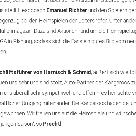
us stellt Headcoach
Emanuel Richter
und den Spielern ge
egenzug bei den Heimspielen der Leitershofer. Unter ande
llenmagazin. Dazu sind Aktionen rund um die Heimspielta
n Planung, sodass sich die Fans ein gutes Bild vom neu
en.
schäftsführer von Harnisch & Schmid
, äußert sich wie fo
en uns sehr und sind stolz, Auto-Partner der Kangaroos zu s
 uns überall sehr sympathisch und offen – es herrschte vo
chaftlicher Umgang miteinander. Die Kangaroos haben bei u
 gewonnen. Wir freuen uns auf die Heimspiele und wünsch
 jungen Saison“, so
Prechtl
.