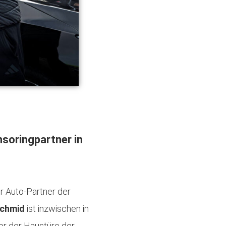
soringpartner in
ler Auto-Partner der
Schmid
ist inzwischen in
or der Haustüre der