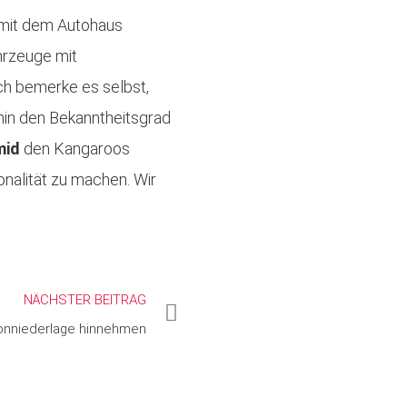
t mit dem Autohaus
ahrzeuge mit
ch bemerke es selbst,
hin den Bekanntheitsgrad
mid
den Kangaroos
onalität zu machen. Wir
NÄCHSTER BEITRAG
onniederlage hinnehmen