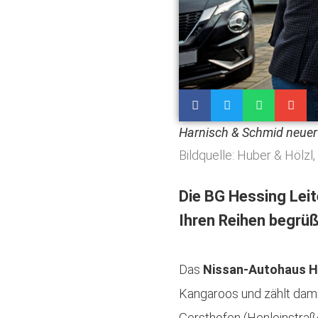
Harnisch & Schmid neuer
Bildquelle: Huber & Hölzl
Die BG Hessing Lei
Ihren Reihen begrü
Das
Nissan-Autohaus H
Kangaroos und zählt dami
Gersthofen (Henleinstraß