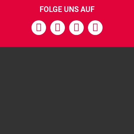
FOLGE UNS AUF
Kontakt
Impressum
Datenschutz
Link
Privatsphäre-Einstellungen
©2026 Kangaroos Basketball GmbH – Alle Rechte vorbehalten.