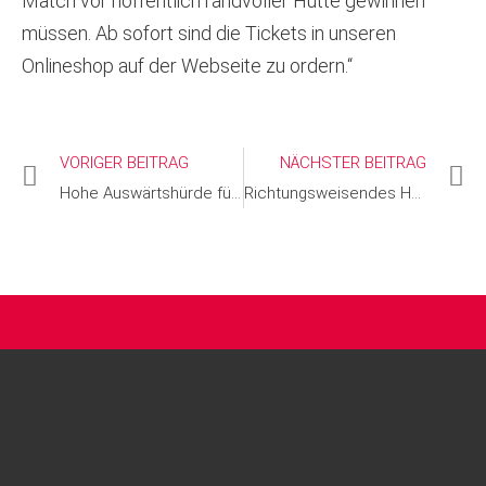
Match vor hoffentlich randvoller Hütte gewinnen
müssen. Ab sofort sind die Tickets in unseren
Onlineshop auf der Webseite zu ordern.“
VORIGER BEITRAG
NÄCHSTER BEITRAG
Hohe Auswärtshürde für Kangaroos in Erfurt
Richtungsweisendes Heimspiel für Kangaroos gegen Fellbach
FOLGE UNS AUF