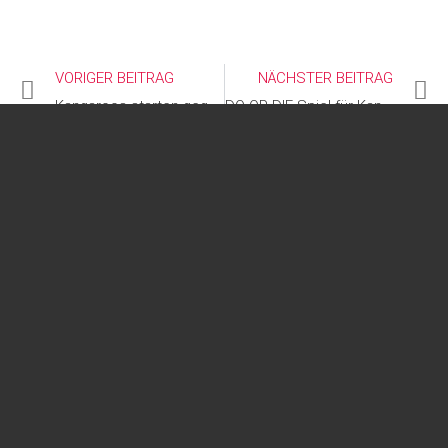
VORIGER BEITRAG
NÄCHSTER BEITRAG
Kangaroos starten gegen Essen in die Play-Offs
DO OR DIE Spiel für Kangaroos in Essen
FOLGE UNS AUF