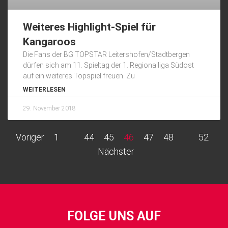
Weiteres Highlight-Spiel für
Kangaroos
Die Fans der BG TOPSTAR Leitershofen/Stadtbergen
dürfen sich am 11. Spieltag der 1. Regionalliga Südost
auf ein weiteres Topspiel freuen. Zu
WEITERLESEN
29. November 2018
Voriger
1
…
44
45
46
47
48
…
52
Nächster
FOLGE UNS AUF