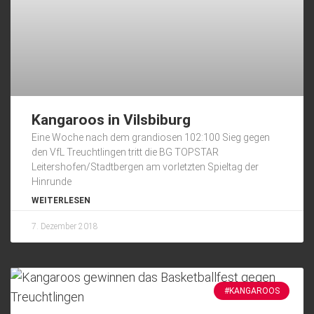
Kangaroos in Vilsbiburg
Eine Woche nach dem grandiosen 102:100 Sieg gegen
den VfL Treuchtlingen tritt die BG TOPSTAR
Leitershofen/Stadtbergen am vorletzten Spieltag der
Hinrunde
WEITERLESEN
7. Dezember 2018
#KANGAROOS